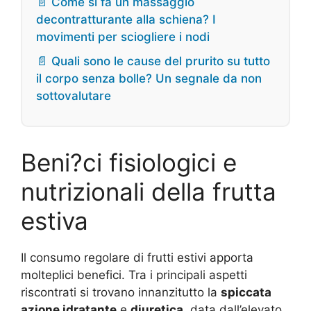
📄 Come si fa un massaggio
decontratturante alla schiena? I
movimenti per sciogliere i nodi
📄 Quali sono le cause del prurito su tutto
il corpo senza bolle? Un segnale da non
sottovalutare
Beni?ci fisiologici e
nutrizionali della frutta
estiva
Il consumo regolare di frutti estivi apporta
molteplici benefici. Tra i principali aspetti
riscontrati si trovano innanzitutto la
spiccata
azione idratante
e
diuretica
, data dall’elevato