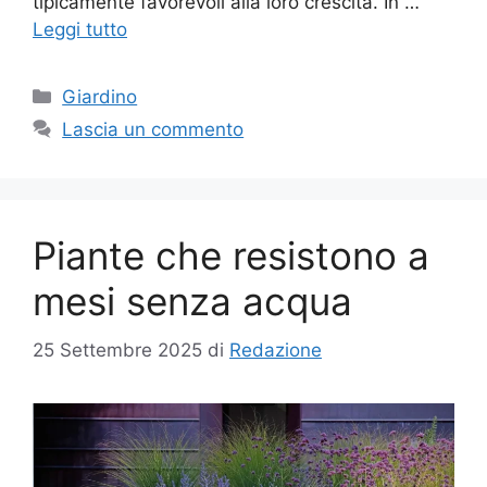
tipicamente favorevoli alla loro crescita. In …
Leggi tutto
Categorie
Giardino
Lascia un commento
Piante che resistono a
mesi senza acqua
25 Settembre 2025
di
Redazione