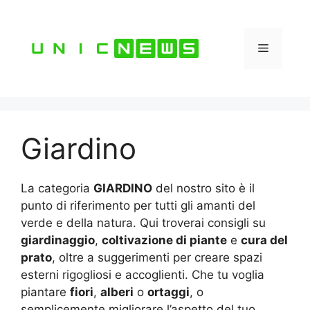
Vai
al
contenuto
Menu
Giardino
La categoria
GIARDINO
del nostro sito è il
punto di riferimento per tutti gli amanti del
verde e della natura. Qui troverai consigli su
giardinaggio
,
coltivazione di piante
e
cura del
prato
, oltre a suggerimenti per creare spazi
esterni rigogliosi e accoglienti. Che tu voglia
piantare
fiori
,
alberi
o
ortaggi
, o
semplicemente migliorare l’aspetto del tuo