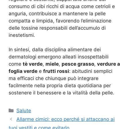
consumo di cibi ricchi di acqua come cetrioli e
anguria, contribuisce a mantenere la pelle
compatta e limpida, favorendo l’eliminazione
delle tossine responsabili dell’accumulo di
inestetismi.
In sintesi, dalla disciplina alimentare dei
dermatologi emergono alleati insospettabili
come
tè verde
,
miele
,
pesce grasso
,
verdure a
foglia verde
e
frutti rossi
: abitudini semplici
ma efficaci che chiunque può integrare
facilmente nella propria dieta quotidiana per
sostenere il benessere e la vitalità della pelle.
Categorie
Salute
Allarme cimici: ecco perché si attaccano ai
tuoi vestiti e come evitarlo