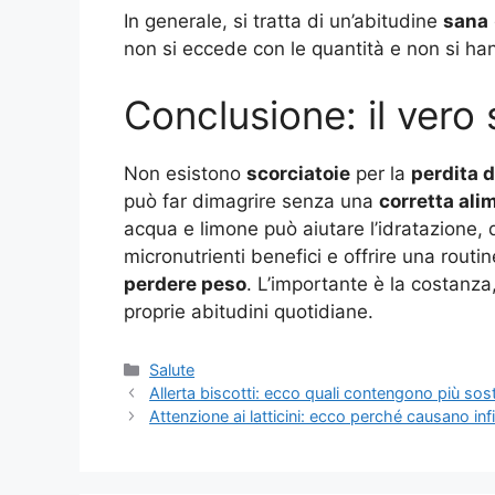
In generale, si tratta di un’abitudine
sana
non si eccede con le quantità e non si han
Conclusione: il vero
Non esistono
scorciatoie
per la
perdita d
può far dimagrire senza una
corretta ali
acqua e limone può aiutare l’idratazione, 
micronutrienti benefici e offrire una routi
perdere peso
. L’importante è la costanza, 
proprie abitudini quotidiane.
Categorie
Salute
Allerta biscotti: ecco quali contengono più s
Attenzione ai latticini: ecco perché causano i