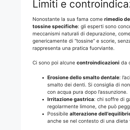
Limiti e controindicaz
Nonostante la sua fama come
rimedio d
tossine specifiche
: gli esperti sono conc
meccanismi naturali di depurazione, come l’
genericamente di “tossine” e scorie, senza
rappresenta una pratica fuorviante.
Ci sono poi alcune
controindicazioni
da c
Erosione dello smalto dentale
: l’
smalto dei denti. Si consiglia di no
con acqua pura dopo l’assunzione.
Irritazione gastrica
: chi soffre di
regolarmente limone, che può peggio
Possibile
alterazione dell’equilibrio
anche se nel contesto di una dieta v