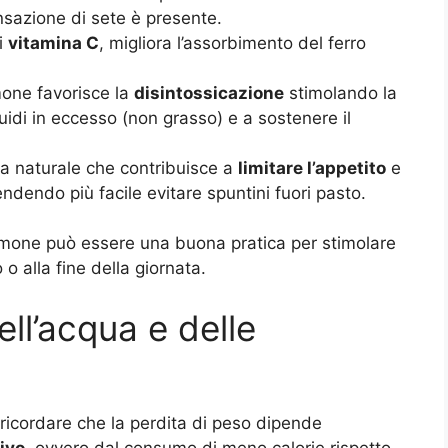
ensazione di sete è presente.
di
vitamina C
, migliora l’assorbimento del ferro
imone favorisce la
disintossicazione
stimolando la
quidi in eccesso (non grasso) e a sostenere il
ra naturale che contribuisce a
limitare l’appetito
e
ndendo più facile evitare spuntini fuori pasto.
limone può essere una buona pratica per stimolare
 o alla fine della giornata.
dell’acqua e delle
 ricordare che la perdita di peso dipende
tivo
, ovvero dal consumo di meno calorie rispetto