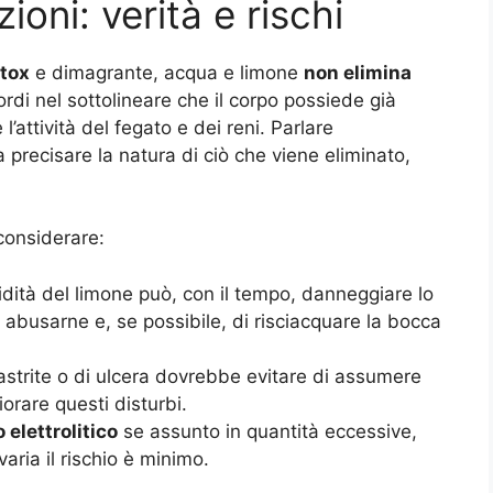
ioni: verità e rischi
etox
e dimagrante, acqua e limone
non elimina
ordi nel sottolineare che il corpo possiede già
attività del fegato e dei reni. Parlare
 precisare la natura di ciò che viene eliminato,
onsiderare:
acidità del limone può, con il tempo, danneggiare lo
n abusarne e, se possibile, di risciacquare la bocca
 gastrite o di ulcera dovrebbe evitare di assumere
rare questi disturbi.
 elettrolitico
se assunto in quantità eccessive,
aria il rischio è minimo.