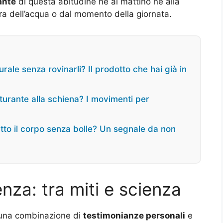
ante
di questa abitudine né al mattino né alla
a dell’acqua o dal momento della giornata.
ale senza rovinarli? Il prodotto che hai già in
urante alla schiena? I movimenti per
utto il corpo senza bolle? Un segnale da non
enza: tra miti e scienza
 una combinazione di
testimonianze personali
e