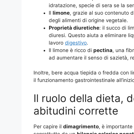
idratazione, specie di sera se la s
Il
limone
, grazie al suo contenuto 
degli alimenti di origine vegetale.
Proprietà diuretiche
: il succo di l
diuresi. Questo aiuta a eliminare li
lavoro
digestivo
.
Il limone è ricco di
pectina
, una fib
ad aumentare il senso di sazietà, re
Inoltre, bere acqua tiepida o fredda con 
il funzionamento gastrointestinale all’inizio
Il ruolo della dieta, 
abitudini corrette
Per capire il
dimagrimento
, è importante
soprattutto da un
bilancio calorico nega