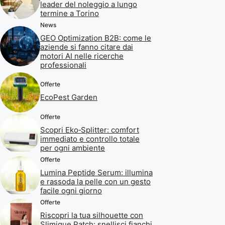
leader del noleggio a lungo
termine a Torino
News
GEO Optimization B2B: come le
aziende si fanno citare dai
motori AI nelle ricerche
professionali
Offerte
EcoPest Garden
Offerte
Scopri Eko‑Splitter: comfort
immediato e controllo totale
per ogni ambiente
Offerte
Lumina Peptide Serum: illumina
e rassoda la pelle con un gesto
facile ogni giorno
Offerte
Riscopri la tua silhouette con
Slimique Patch: snellisci fianchi