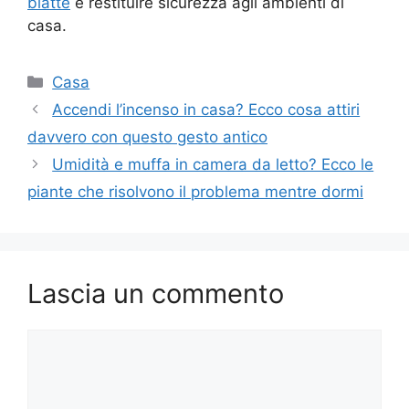
blatte
e restituire sicurezza agli ambienti di
casa.
Categorie
Casa
Accendi l’incenso in casa? Ecco cosa attiri
davvero con questo gesto antico
Umidità e muffa in camera da letto? Ecco le
piante che risolvono il problema mentre dormi
Lascia un commento
Commento