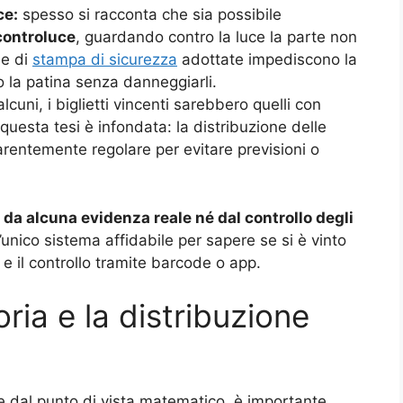
ce:
spesso si racconta che sia possibile
 controluce
, guardando contro la luce la parte non
he di
stampa di sicurezza
adottate impediscono la
so la patina senza danneggiarli.
cuni, i biglietti vincenti sarebbero quelli con
questa tesi è infondata: la distribuzione delle
entemente regolare per evitare previsioni o
da alcuna evidenza reale né dal controllo degli
’unico sistema affidabile per sapere se si è vinto
a e il controllo tramite barcode o app.
oria e la distribuzione
e dal punto di vista matematico, è importante