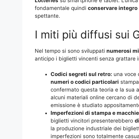
Lotteries
su smartphone e tablet. L’unica p
fondamentale quindi
conservare integro i
spettante.
I miti più diffusi sui
Nel tempo si sono sviluppati
numerosi mit
anticipo i biglietti vincenti senza grattare
Codici segreti sul retro:
una voce d
numeri o codici particolari
stampati
confermato questa teoria e la sua af
alcuni materiali online cercano di de
emissione è studiato appositamente
Imperfezioni di stampa e macchie
biglietti vincitori presenterebbero
d
la produzione industriale dei biglie
imperfezioni sono totalmente casual