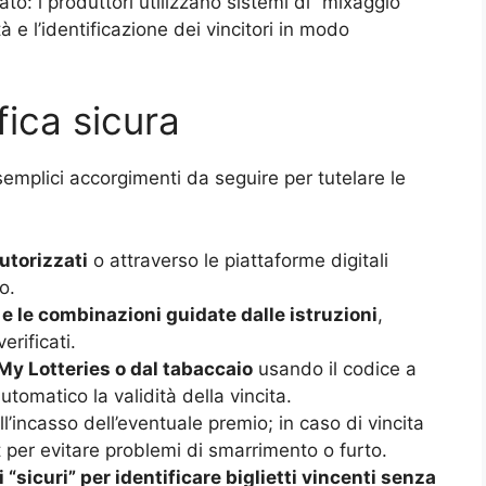
ato: i produttori utilizzano sistemi di “mixaggio”
tà e l’identificazione dei vincitori in modo
fica sicura
semplici accorgimenti da seguire per tutelare le
utorizzati
o attraverso le piattaforme digitali
o.
 e le combinazioni guidate dalle istruzioni
,
erificati.
p My Lotteries o dal tabaccaio
usando il codice a
tomatico la validità della vincita.
ll’incasso dell’eventuale premio; in caso di vincita
t per evitare problemi di smarrimento o furto.
 “sicuri” per identificare biglietti vincenti senza