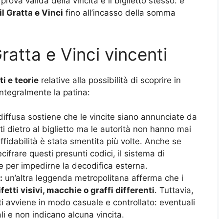
rova valida della vincita è il biglietto stesso: è
l Gratta e Vinci
fino all’incasso della somma
 Gratta e Vinci vincenti
i e teorie
relative alla possibilità di scoprire in
 integralmente la patina:
iffusa sostiene che le vincite siano annunciate da
 dietro al biglietto ma le autorità non hanno mai
fidabilità è stata smentita più volte. Anche se
cifrare questi presunti codici, il sistema di
 per impedirne la decodifica esterna.
:
un’altra leggenda metropolitana afferma che i
ifetti visivi, macchie o graffi differenti
. Tuttavia,
tti avviene in modo casuale e controllato: eventuali
i e non indicano alcuna vincita.