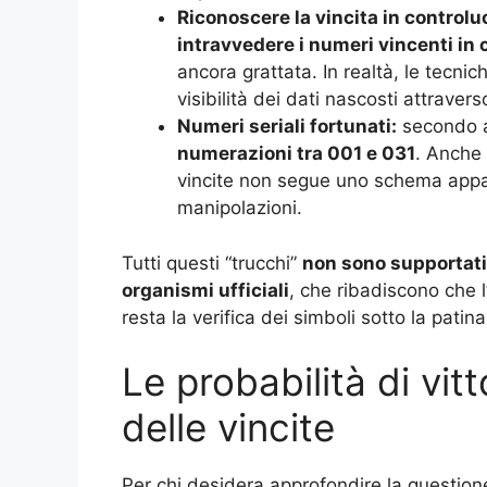
Riconoscere la vincita in controlu
intravvedere i numeri vincenti in
ancora grattata. In realtà, le tecnic
visibilità dei dati nascosti attraver
Numeri seriali fortunati:
secondo al
numerazioni tra 001 e 031
. Anche 
vincite non segue uno schema appar
manipolazioni.
Tutti questi “trucchi”
non sono supportati 
organismi ufficiali
, che ribadiscono che l
resta la verifica dei simboli sotto la patin
Le probabilità di vitt
delle vincite
Per chi desidera approfondire la question