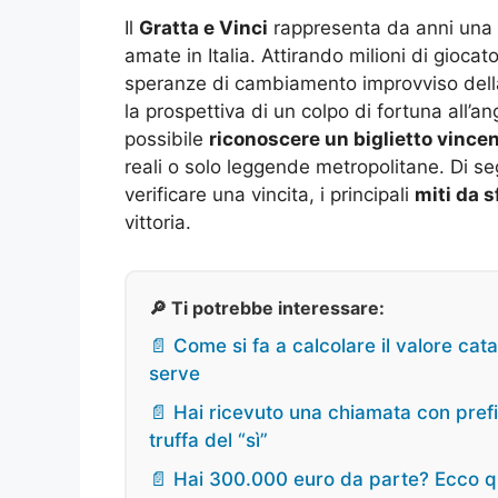
Il
Gratta e Vinci
rappresenta da anni una d
amate in Italia. Attirando milioni di gioca
speranze di cambiamento improvviso dell
la prospettiva di un colpo di fortuna all’a
possibile
riconoscere un biglietto vince
reali o solo leggende metropolitane. Di seg
verificare una vincita, i principali
miti da s
vittoria.
🔎 Ti potrebbe interessare:
📄 Come si fa a calcolare il valore cat
serve
📄 Hai ricevuto una chiamata con pref
truffa del “sì”
📄 Hai 300.000 euro da parte? Ecco q