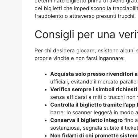
determinato biglietto prima di averlo gratt
dei biglietti che impediscono la tracciabili
fraudolento o attraverso presunti trucchi.
Consigli per una veri
Per chi desidera giocare, esistono alcuni 
proprie vincite e non farsi ingannare:
Acquista solo presso rivenditori a
ufficiali, evitando il mercato parallel
Verifica sempre i simboli richiesti
senza affidarsi a miti o trucchi non v
Controlla il biglietto tramite l’ap
barre: lo scanner leggerà in modo au
Conserva il biglietto integro
fino a
sostanziosa, segnala subito il ticke
Non fidarti di chi promette sistemi