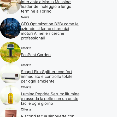
Intervista a Marco Messina:
leader del noleggio a lungo
termine a Torino
News
GEO Optimization B2B: come le
aziende si fanno citare dai
motori AI nelle ricerche
professionali
Offerte
EcoPest Garden
Offerte
Scopri Eko‑Splitter: comfort
immediato e controllo totale
per ogni ambiente
Offerte
Lumina Peptide Serum: illumina
e rassoda la pelle con un gesto
facile ogni giorno
Offerte
Riscopri la tua silhouette con